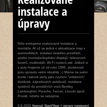
Navigace
instalace a
úpravy
Kódování
Sledování
Níže evidujeme realizované instalace a
Bazar
montáže. Ať už se jedná o aktualizace map v
automobilech, instalaci českého prostředí,
anebo montáže/doplnění displejů, televizních
JJ & Fresh
tunerů, multimédií, Wi-Fi routerů atd. Jelikož si
s auty hrajeme už od roku 1995, zkušenosti
jsou opravdu velmi obsáhlé :-) Máme na svém
Kontakt
kontě i takové perly jako zvučení "volebních"
dodávek, zájezdových autobusů, instalace
systémů do prestižních vozů Bentley,
Lamborghini, Porsche, Ferrari, Lincoln apod.
Prostě, ničeho se nebojíme...
8.8.2026
Vypnutí Start/Stop + úpravy nastavení