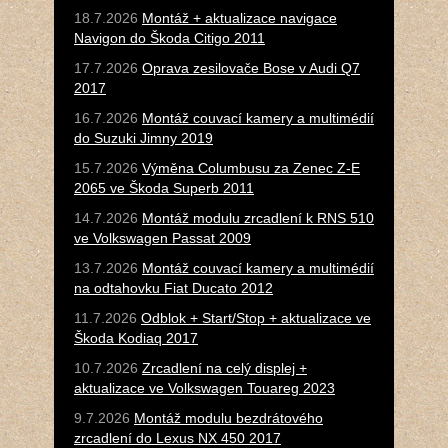
18.7.2026
Montáž + aktualizace navigace
Navigon do Škoda Citigo 2011
17.7.2026
Oprava zesilovače Bose v Audi Q7
2017
16.7.2026
Montáž couvací kamery a multimédií
do Suzuki Jimny 2019
15.7.2026
Výměna Columbusu za Zenec Z-E
2065 ve Škoda Superb 2011
14.7.2026
Montáž modulu zrcadlení k RNS 510
ve Volkswagen Passat 2009
13.7.2026
Montáž couvací kamery a multimédií
na odtahovku Fiat Ducato 2012
11.7.2026
Odblok + Start/Stop + aktualizace ve
Škoda Kodiaq 2017
10.7.2026
Zrcadlení na celý displej +
aktualizace ve Volkswagen Touareg 2023
9.7.2026
Montáž modulu bezdrátového
zrcadlení do Lexus NX 450 2017