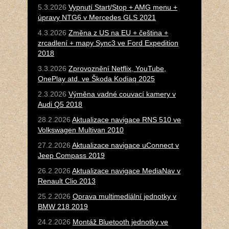
5.3.2026
Vypnutí Start/Stop + AMG menu +
úpravy NTG6 v Mercedes GLS 2021
4.3.2026
Změna z US na EU + čeština +
zrcadlení + mapy Sync3 ve Ford Expedition
2018
3.3.2026
Zprovoznění Netflix, YouTube,
OnePlay atd. ve Škoda Kodiaq 2025
2.3.2026
Výměna vadné couvací kamery v
Audi Q5 2018
28.2.2026
Aktualizace navigace RNS 510 ve
Volkswagen Multivan 2010
27.2.2026
Aktualizace navigace uConnect v
Jeep Compass 2019
26.2.2026
Aktualizace navigace MediaNav v
Renault Clio 2013
25.2.2026
Oprava multimediální jednotky v
BMW 218 2019
24.2.2026
Montáž Bluetooth jednotky ve