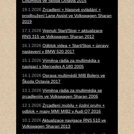
Columbus ve Škoda Octavia 2015
19.1.2026
Zrcadlení + hlasové ovládání +
prodloužení Lane Assist ve Volkswagen Sharan
2019
17.1.2026
Vypnutí Start/Stop + aktualizace
RNS 315 ve Volkswagen Sharan 2012
16.1.2026
Odblok videa + Start/Stop + úpravy
nastavení v BMW 520 2017
15.1.2026
Výměna rádia za multimédia s
navigací v Mercedes A 180 2005
14.1.2026
Oprava multimédií MIB Bolero ve
Škoda Octavia 2017
13.1.2026
Výměna rádia za multimédia se
zrcadlením ve Volkswagen Sharan 2006
12.1.2026
Zrcadlení mobilu + jízdní pruhy +
odblok + mapy MMI MIB2 v Audi Q7 2016
10.1.2026
Aktualizace navigace RNS 510 ve
Volkswagen Sharan 2013