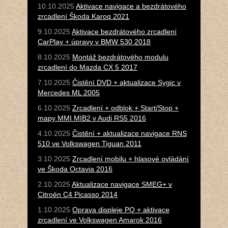
10.10.2025
Aktivace navigace a bezdrátového
zrcadlení Škoda Karoq 2021
9.10.2025
Aktivace bezdrátového zrcadlení
CarPlay + úpravy v BMW 530 2018
8.10.2025
Montáž bezdrátového modulu
zrcadlení do Mazda CX 5 2017
7.10.2025
Čistění DVD + aktualizace Sygic v
Mercedes ML 2005
6.10.2025
Zrcadlení + odblok + Start/Stop +
mapy MMI MIB2 v Audi RS5 2016
4.10.2025
Čistění + aktualizace navigace RNS
510 ve Volkswagen Tiguan 2011
3.10.2025
Zrcadlení mobilu + hlasové ovládání
ve Škoda Octavia 2016
2.10.2025
Aktualizace navigace SMEG+ v
Citroën C4 Picasso 2014
1.10.2025
Oprava displeje PQ + aktivace
zrcadlení ve Volkswagen Amarok 2016