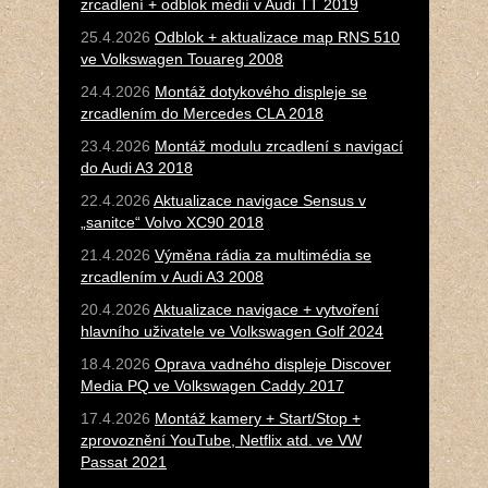
zrcadlení + odblok médií v Audi TT 2019
25.4.2026
Odblok + aktualizace map RNS 510
ve Volkswagen Touareg 2008
24.4.2026
Montáž dotykového displeje se
zrcadlením do Mercedes CLA 2018
23.4.2026
Montáž modulu zrcadlení s navigací
do Audi A3 2018
22.4.2026
Aktualizace navigace Sensus v
„sanitce“ Volvo XC90 2018
21.4.2026
Výměna rádia za multimédia se
zrcadlením v Audi A3 2008
20.4.2026
Aktualizace navigace + vytvoření
hlavního uživatele ve Volkswagen Golf 2024
18.4.2026
Oprava vadného displeje Discover
Media PQ ve Volkswagen Caddy 2017
17.4.2026
Montáž kamery + Start/Stop +
zprovoznění YouTube, Netflix atd. ve VW
Passat 2021