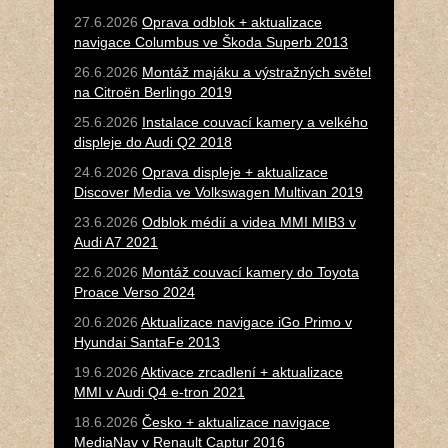
27.6.2026
Oprava odblok + aktualizace
navigace Columbus ve Škoda Superb 2013
26.6.2026
Montáž majáku a výstražných světel
na Citroën Berlingo 2019
25.6.2026
Instalace couvací kamery a velkého
displeje do Audi Q2 2018
24.6.2026
Oprava displeje + aktualizace
Discover Media ve Volkswagen Multivan 2019
23.6.2026
Odblok médií a videa MMI MIB3 v
Audi A7 2021
22.6.2026
Montáž couvací kamery do Toyota
Proace Verso 2024
20.6.2026
Aktualizace navigace iGo Primo v
Hyundai SantaFe 2013
19.6.2026
Aktivace zrcadlení + aktualizace
MMI v Audi Q4 e-tron 2021
18.6.2026
Česko + aktualizace navigace
MediaNav v Renault Captur 2016