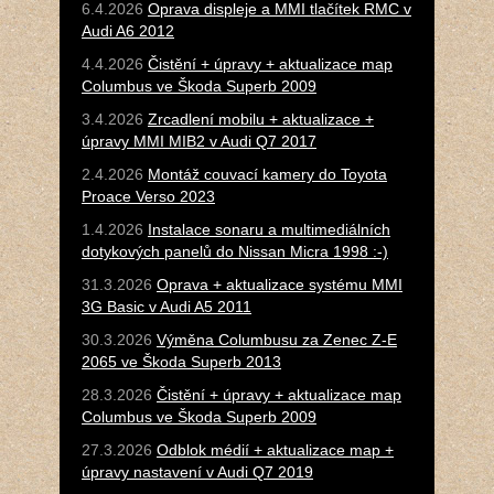
6.4.2026
Oprava displeje a MMI tlačítek RMC v
Audi A6 2012
4.4.2026
Čistění + úpravy + aktualizace map
Columbus ve Škoda Superb 2009
3.4.2026
Zrcadlení mobilu + aktualizace +
úpravy MMI MIB2 v Audi Q7 2017
2.4.2026
Montáž couvací kamery do Toyota
Proace Verso 2023
1.4.2026
Instalace sonaru a multimediálních
dotykových panelů do Nissan Micra 1998 :-)
31.3.2026
Oprava + aktualizace systému MMI
3G Basic v Audi A5 2011
30.3.2026
Výměna Columbusu za Zenec Z-E
2065 ve Škoda Superb 2013
28.3.2026
Čistění + úpravy + aktualizace map
Columbus ve Škoda Superb 2009
27.3.2026
Odblok médií + aktualizace map +
úpravy nastavení v Audi Q7 2019