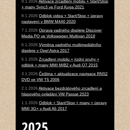
9.1.2026
Aktivace zrcadlení mobilu + Start/Stop
+ mapy Sync3 ve Ford Kuga 2021
8.1.2026
Odblok videa + Start/Stop + úpravy
nastavení v BMW M440 2020
7.1.2026
Oprava vadného displeje Discover
Media PQ ve Volkswagen Multivan 2018
6.1.2026
Výměna vadného multimediálního
displeje v Opel Astra 2017
5.1.2026
Zrcadlení mobilu + jízdní pruhy +
odblok + mapy MMI MIB2 v Audi Q7 2015
3.1.2026
Čeština + aktualizace navigace RNS2
DVD ve VW T5 2006
2.1.2026
Aktivace bezdrátového zrcadlení a
hlasového ovládání VW Passat 2023
1.1.2026
Odblok + Start/Stop + mapy + úpravy
MMI 3G+ v Audi A5 2017
2025