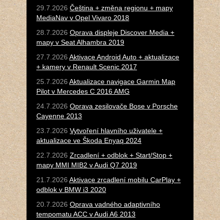
29.7.2026
Čeština + změna regionu + mapy
MediaNav v Opel Vivaro 2018
28.7.2026
Oprava displeje Discover Media +
mapy v Seat Alhambra 2019
27.7.2026
Aktivace Android Auto + aktualizace
+ kamery v Renault Scenic 2017
25.7.2026
Aktualizace navigace Garmin Map
Pilot v Mercedes C 2016 AMG
24.7.2026
Oprava zesilovače Bose v Porsche
Cayenne 2013
23.7.2026
Vytvoření hlavního uživatele +
aktualizace ve Škoda Enyaq 2024
22.7.2026
Zrcadlení + odblok + Start/Stop +
mapy MMI MIB2 v Audi Q7 2019
21.7.2026
Aktivace zrcadlení mobilu CarPlay +
odblok v BMW i3 2020
20.7.2026
Oprava vadného adaptivního
tempomatu ACC v Audi A6 2013