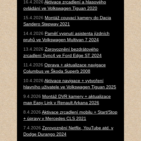
16.4.2026
Aktivace zrcadlení a hlasového
ovládání ve Volkswagen Tiguan 2020
15.4.2026
Montáž couvací kamery do Dacia
Sandero Stepway 2021
14.4.2026
Paměť vypnutí asistenta jízdních
pruhů ve Volkswagen Multivan 7 2024
13.4.2026
Zprovoznění bezdrátového
zrcadlení Sync4 ve Ford Edge ST 2024
11.4.2026
Oprava + aktualizace navigace
Columbus ve Škoda Superb 2008
10.4.2026
Aktivace navigace + vytvoření
hlavního uživatele ve Volkswagen Tiguan 2025
9.4.2026
Montáž DVR kamery + aktualizace
map Easy Link v Renault Arkana 2026
8.4.2026
Aktivace zrcadlení mobilu + Start/Stop
+ úpravy v Mercedes CLS 2021
7.4.2026
Zprovoznění Netflix, YouTube atd. v
Dodge Durango 2024