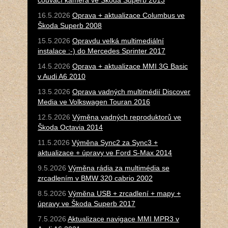
couvací kamera ve Škoda Superb 2013
16.5.2026
Oprava + aktualizace Columbus ve
Škoda Superb 2008
15.5.2026
Opravdu velká multimediální
instalace :-) do Mercedes Sprinter 2017
14.5.2026
Oprava + aktualizace MMI 3G Basic
v Audi A6 2010
13.5.2026
Oprava vadných multimédií Discover
Media ve Volkswagen Touran 2016
12.5.2026
Výměna vadných reproduktorů ve
Škoda Octavia 2014
11.5.2026
Výměna Sync2 za Sync3 +
aktualizace + úpravy ve Ford S-Max 2014
9.5.2026
Výměna rádia za multimédia se
zrcadlením v BMW 320 cabrio 2002
8.5.2026
Výměna USB + zrcadlení + mapy +
úpravy ve Škoda Superb 2017
7.5.2026
Aktualizace navigace MMI MPR3 v