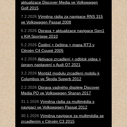
aktualizace Discover Media ve Volkswagen
Golf 2015
7.2.2026
Výměna rádia za navigace RNS 315
ve Volkswagen Passat 2008
6.2.2026
Oprava + aktualizace navigace Gen1
v KIA Sportage 2010
5.2.2026
Čistění + čeština + mapa RT3 v
Citroën C4 Coupé 2005
4.2.2026
Aktivace zrcadlení + odblok videa +
úpravy nastavení v Audi Q7 2021
3.2.2026
Montáž modulu zrcadlení mobilu k
Columbus ve Škoda Superb 2012
2.2.2026
Oprava vadného displeje Discover
Media PQ ve Volkswagen Sharan 2017
31.1.2026
Výměna rádia za multimédia s
navigací ve Volkswagen Passat 2012
30.1.2026
Výměna navigace za multimédia se
zrcadlením v Citroën C3 2015