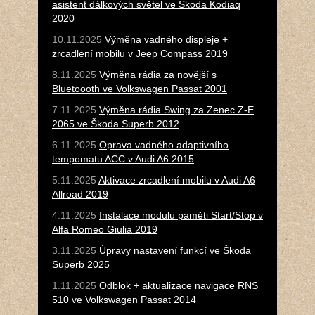
asistent dálkových světel ve Škoda Kodiaq
2020
10.11.2025
Výměna vadného displeje +
zrcadlení mobilu v Jeep Compass 2019
8.11.2025
Výměna rádia za novější s
Bluetoooth ve Volkswagen Passat 2001
7.11.2025
Výměna rádia Swing za Zenec Z-E
2065 ve Škoda Superb 2012
6.11.2025
Oprava vadného adaptivního
tempomatu ACC v Audi A6 2015
5.11.2025
Aktivace zrcadlení mobilu v Audi A6
Allroad 2019
4.11.2025
Instalace modulu paměti Start/Stop v
Alfa Romeo Giulia 2019
3.11.2025
Úpravy nastavení funkcí ve Škoda
Superb 2025
1.11.2025
Odblok + aktualizace navigace RNS
510 ve Volkswagen Passat 2014