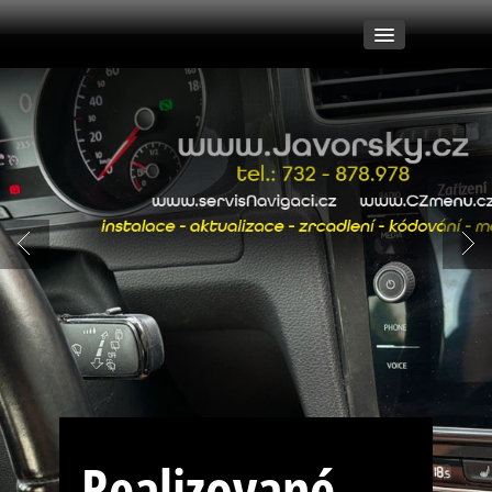
My
Naše práce
Aktualizace
Montáže
Zrcadlení
Realizované