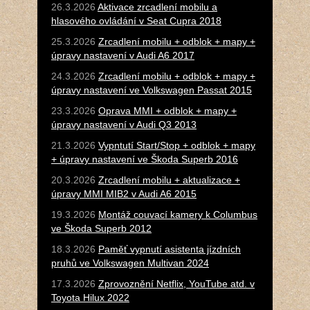
26.3.2026
Aktivace zrcadlení mobilu a
hlasového ovládání v Seat Cupra 2018
25.3.2026
Zrcadlení mobilu + odblok + mapy +
úpravy nastavení v Audi A6 2017
24.3.2026
Zrcadlení mobilu + odblok + mapy +
úpravy nastavení ve Volkswagen Passat 2015
23.3.2026
Oprava MMI + odblok + mapy +
úpravy nastavení v Audi Q3 2013
21.3.2026
Vypntutí Start/Stop + odblok + mapy
+ úpravy nastavení ve Škoda Superb 2016
20.3.2026
Zrcadlení mobilu + aktualizace +
úpravy MMI MIB2 v Audi A6 2015
19.3.2026
Montáž couvací kamery k Columbus
ve Škoda Superb 2012
18.3.2026
Paměť vypnutí asistenta jízdních
pruhů ve Volkswagen Multivan 2024
17.3.2026
Zprovoznění Netflix, YouTube atd. v
Toyota Hilux 2022