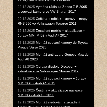
22.12.2025
Výměna rádia za Zenec Z-E 2065
a couvací kameru ve VW Sharan 2017
20.12.2025
Čeština + odblok + úpravy + mapy
RNS 850 ve Volkswagen Touareg 2011
19.12.2025
Zrcadlení mobilu + aktualizace +
úpravy MMI MIB2 v Audi A7 2017
18.12.2025
Montáž couvací kamery do Toyota
Proace Verso 2023
17.12.2025
Montáž antiradaru Genevo Max do
Audi A8 2023
16.12.2025
Oprava displeje Discover +
aktualizace ve Volkswagen Sharan 2017
15.12.2025
Montáž couvací kamery + úpravy
MMI 3G+ v Audi A4 2015
13.12.2025
Čeština + aktualizace navigace
MMI 3G v Audi Q5 2011
12.12.2025
Montáž sledování a zrcadlení