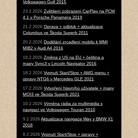
Volkswagen Golf 2015
23.2.2026
Zvětšení zobrazení CarPlay na PCM
4.1 v Porsche Panamera 2019
21.2.2026
Oprava + odblok + aktualizace
Columbus ve Škoda Superb 2011
20.2.2026
Dodělání zrcadlení mobilu k MMI
MIB2 v Audi A4 2016
19.2.2026
Změna z US na EU + čeština a
mapy Sync3 v Lincoln Navigator 2016
18.2.2026
Vypnutí Start/Stop + AMG menu +
úpravy NTG6 v Mercedes GLE 2021
17.2.2026
Vytvoření hlavního uživatele + mapy
MOI3 ve Škoda Superb 2021
10.2.2026
Výměna rádia za multimédia s
navigací ve Volkswagen Touran 2010
9.2.2026
Aktualizace navigace Way v BMW X1
2018
8.2.2026
Vypnutí Start/Stop + úpravy +