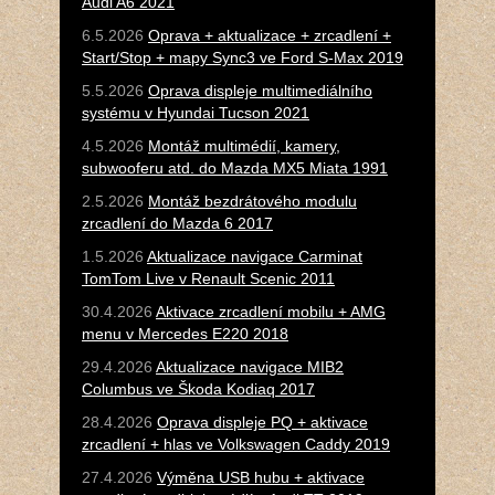
Audi A6 2021
6.5.2026
Oprava + aktualizace + zrcadlení +
Start/Stop + mapy Sync3 ve Ford S-Max 2019
5.5.2026
Oprava displeje multimediálního
systému v Hyundai Tucson 2021
4.5.2026
Montáž multimédií, kamery,
subwooferu atd. do Mazda MX5 Miata 1991
2.5.2026
Montáž bezdrátového modulu
zrcadlení do Mazda 6 2017
1.5.2026
Aktualizace navigace Carminat
TomTom Live v Renault Scenic 2011
30.4.2026
Aktivace zrcadlení mobilu + AMG
menu v Mercedes E220 2018
29.4.2026
Aktualizace navigace MIB2
Columbus ve Škoda Kodiaq 2017
28.4.2026
Oprava displeje PQ + aktivace
zrcadlení + hlas ve Volkswagen Caddy 2019
27.4.2026
Výměna USB hubu + aktivace