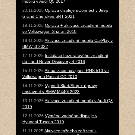
mobilu v Audi Q5 2017
20.11.2025
Oprava displeje uConnect v Jeep
Grand Cherokee SRT 2021
19.11.2025
Oprava + aktivace zrcadlení mobilu
ve Volkswagen Sharan 2018
18.11.2025
Aktivace zrcadlení mobilu CarPlay v
BMW i3 2022
17.11.2025
Instalace bezdrátového zrcadlení
do Land Rover Discovery 4 2016
15.11.2025
Aktualizace navigace RNS 510 ve
Volkswagen Passat CC 2010
14.11.2025
Vypnutí Start/Stop + úpravy
nastavení v BMW M440i 2023
13.11.2025
Aktivace zrcadlení mobilu v Audi Q8
2019
12.11.2025
Výměna vadného displeje v
Hyundai Tuscon 2019
11.11.2025
Aktivace tažného zařízení +