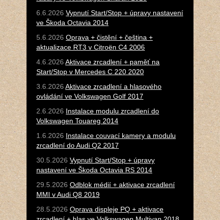
6.6.2026
Vypnutí Start/Stop + úpravy nastavení
ve Škoda Octavia 2014
5.6.2026
Oprava + čistění + čeština +
aktualizace RT3 v Citroën C4 2006
4.6.2026
Aktivace zrcadlení + paměť na
Start/Stop v Mercedes C 220 2020
3.6.2026
Aktivace zrcadlení a hlasového
ovládání ve Volkswagen Golf 2017
2.6.2026
Instalace modulu zrcadlení do
Volkswagen Touareg 2014
1.6.2026
Instalace couvací kamery a modulu
zrcadlení do Audi Q2 2017
30.5.2026
Vypnutí Start/Stop + úpravy
nastavení ve Škoda Octavia RS 2014
29.5.2026
Odblok médií + aktivace zrcadlení
MMI v Audi Q8 2019
28.5.2026
Oprava displeje PQ + aktivace
zrcadlení + hlas ve Volkswagen Multivan 2018