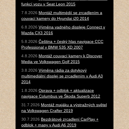
funkcí vozu v Seat Leon 2015
7.8.2026
Montáž multimédií se zrcadlením a
couvací kamery do Hyundai i20 2014
6.8.2026
Výměna vadného displeje Connect v
Mazda CX3 2016
5.8.2026
Čeština + český hlas navigace CCC
Professional v BMW 535 XD 2007
4.8.2026
Montáž couvací kamery k Discover
Media ve Volkswagen Golf 2015
3.8.2026
Výměna rádia za dotykový
multimediální displej se zrcadlením v Audi A3
2014
1.8.2026
Oprava + odblok + aktualizace
navigace Columbus ve Škoda Superb 2012
31.7.2026
Montáž majáku a výstražných světel
na Volkswagen Crafter 2019
30.7.2026
Bezdrátové zrcadlení CarPlay +
odblok + mapy v Audi A6 2019