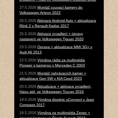
27.5.2026
Montáž couvací kamery do
Volkswagen Arteon 2022
26.5.2026
Aktivace Android Auto + aktualizace
Rlink 2 v Renault Kadjar 2017
25.5.2026
Aktivace zrcadlení + úpravy
nastavení ve Volkswagen Tiguan 2020
23.5.2026
Oprava + aktualizace MMI 3G+ v
Audi A6 2013
22.5.2026
Výměna rádia za multimédia
Pioneer s kamerou v Mercedes C 2003
21.5.2026
Montáž nahrávacích kamer +
aktualizace Gen 5W v KIA Ceed 2023
20.5.2026
Aktualizace + aktivace zrcadlení,
hlasu atd. ve Volkswagen Touran 2016
19.5.2026
Výměna displeje uConnect v Jeep
Compass 2017
18.5.2026
Výměna za multimédia Zenec +