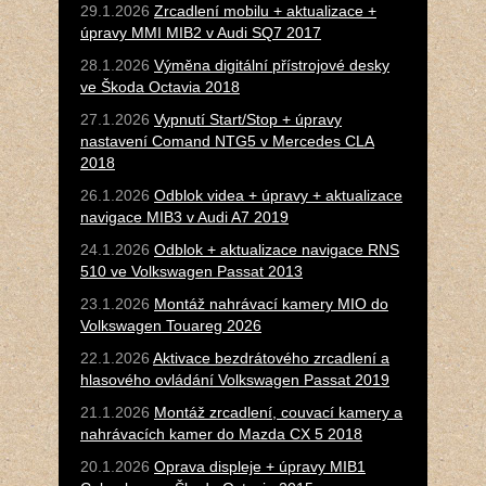
29.1.2026
Zrcadlení mobilu + aktualizace +
úpravy MMI MIB2 v Audi SQ7 2017
28.1.2026
Výměna digitální přístrojové desky
ve Škoda Octavia 2018
27.1.2026
Vypnutí Start/Stop + úpravy
nastavení Comand NTG5 v Mercedes CLA
2018
26.1.2026
Odblok videa + úpravy + aktualizace
navigace MIB3 v Audi A7 2019
24.1.2026
Odblok + aktualizace navigace RNS
510 ve Volkswagen Passat 2013
23.1.2026
Montáž nahrávací kamery MIO do
Volkswagen Touareg 2026
22.1.2026
Aktivace bezdrátového zrcadlení a
hlasového ovládání Volkswagen Passat 2019
21.1.2026
Montáž zrcadlení, couvací kamery a
nahrávacích kamer do Mazda CX 5 2018
20.1.2026
Oprava displeje + úpravy MIB1