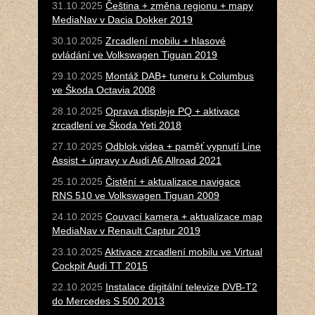
31.10.2025
Čeština + změna regionu + mapy
MediaNav v Dacia Dokker 2019
30.10.2025
Zrcadlení mobilu + hlasové
ovládání ve Volkswagen Tiguan 2019
29.10.2025
Montáž DAB+ tuneru k Columbus
ve Škoda Octavia 2008
28.10.2025
Oprava displeje PQ + aktivace
zrcadlení ve Škoda Yeti 2018
27.10.2025
Odblok videa + paměť vypnutí Line
Assist + úpravy v Audi A6 Allroad 2021
25.10.2025
Čistění + aktualizace navigace
RNS 510 ve Volkswagen Tiguan 2009
24.10.2025
Couvací kamera + aktualizace map
MediaNav v Renault Captur 2019
23.10.2025
Aktivace zrcadlení mobilu ve Virtual
Cockpit Audi TT 2015
22.10.2025
Instalace digitální televize DVB-T2
do Mercedes S 500 2013