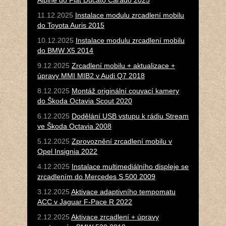
Alpine do Fiat Ducato Carado 2025
11.12.2025
Instalace modulu zrcadlení mobilu
do Toyota Auris 2015
10.12.2025
Instalace modulu zrcadlení mobilu
do BMW X5 2014
9.12.2025
Zrcadlení mobilu + aktualizace +
úpravy MMI MIB2 v Audi Q7 2018
8.12.2025
Montáž originální couvací kamery
do Škoda Octavia Scout 2020
6.12.2025
Dodělání USB vstupu k rádiu Stream
ve Škoda Octavia 2008
5.12.2025
Zprovoznění zrcadlení mobilu v
Opel Insignia 2022
4.12.2025
Instalace multimediálního displeje se
zrcadlením do Mercedes S 500 2009
3.12.2025
Aktivace adaptivního tempomatu
ACC v Jaguar F-Pace R 2022
2.12.2025
Aktivace zrcadlení + úpravy