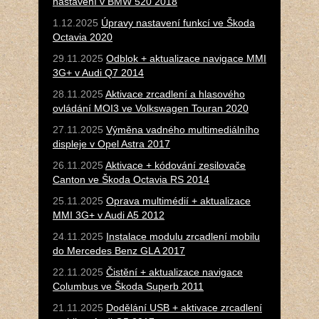
nastavení v BMW 520 2018
1.12.2025
Úpravy nastavení funkcí ve Škoda
Octavia 2020
29.11.2025
Odblok + aktualizace navigace MMI
3G+ v Audi Q7 2014
28.11.2025
Aktivace zrcadlení a hlasového
ovládání MOI3 ve Volkswagen Touran 2020
27.11.2025
Výměna vadného multimediálního
displeje v Opel Astra 2017
26.11.2025
Aktivace + kódování zesilovače
Canton ve Škoda Octavia RS 2014
25.11.2025
Oprava multimédií + aktualizace
MMI 3G+ v Audi A5 2012
24.11.2025
Instalace modulu zrcadlení mobilu
do Mercedes Benz GLA 2017
22.11.2025
Čistění + aktualizace navigace
Columbus ve Škoda Superb 2011
21.11.2025
Dodělání USB + aktivace zrcadlení