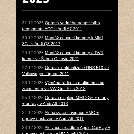
31.12.2025
Oprava vadného adaptivního
tempomatu ACC v Audi A7 2011
30.12.2025
Montáž couvací kamery k MMI
3G+ v Audi Q3 2017
29.12.2025
Montáž couvací kamery a DVR
kamer ve Škoda Octavia 2021
27.12.2025
Oprava + aktualizace RNS 510 ve
Volkswagen Tiguan 2011
26.12.2025
Výměna rádia za multimédia se
zrcadlením ve VW Golf Plus 2013
25.12.2025
Oprava displeje MMI 3G+ + mapy
+ úpravy v Audi A6 2013
24.12.2025
Aktualizace navigace RMC +
úpravy nastavení v Audi A6 2011
23.12.2025
Aktivace zrcadlení Apple CarPlay +
úpravy nastavení v BMW 540 2017