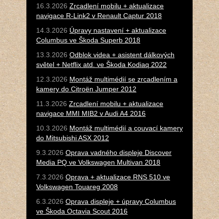
16.3.2026
Zrcadlení mobilu + aktualizace
navigace R-Link2 v Renault Captur 2018
14.3.2026
Úpravy nastavení + aktualizace
Columbus ve Škoda Superb 2018
13.3.2026
Odblok videa + asistent dálkových
světel + Netflix atd. ve Škoda Kodiaq 2022
12.3.2026
Montáž multimédií se zrcadlením a
kamery do Citroën Jumper 2012
11.3.2026
Zrcadlení mobilu + aktualizace
navigace MMI MIB2 v Audi A4 2016
10.3.2026
Montáž multimédií a couvací kamery
do Mitsubishi ASX 2012
9.3.2026
Oprava vadného displeje Discover
Media PQ ve Volkswagen Multivan 2018
7.3.2026
Oprava + aktualizace RNS 510 ve
Volkswagen Touareg 2008
6.3.2026
Oprava displeje + úpravy Columbus
ve Škoda Octavia Scout 2016