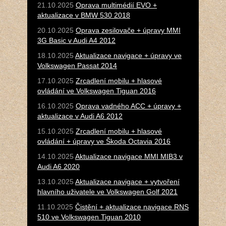
21.10.2025
Oprava multimédií EVO +
aktualizace v BMW 530 2018
20.10.2025
Oprava zesilovače + úpravy MMI
3G Basic v Audi A4 2012
18.10.2025
Aktualizace navigace + úpravy ve
Volkswagen Passat 2014
17.10.2025
Zrcadlení mobilu + hlasové
ovládání ve Volkswagen Tiguan 2016
16.10.2025
Oprava vadného ACC + úpravy +
aktualizace v Audi A6 2012
15.10.2025
Zrcadlení mobilu + hlasové
ovládání + úpravy ve Škoda Octavia 2016
14.10.2025
Aktualizace navigace MMI MIB3 v
Audi A6 2020
13.10.2025
Aktualizace navigace + vytvoření
hlavního uživatele ve Volkswagen Golf 2021
11.10.2025
Čistění + aktualizace navigace RNS
510 ve Volkswagen Tiguan 2010