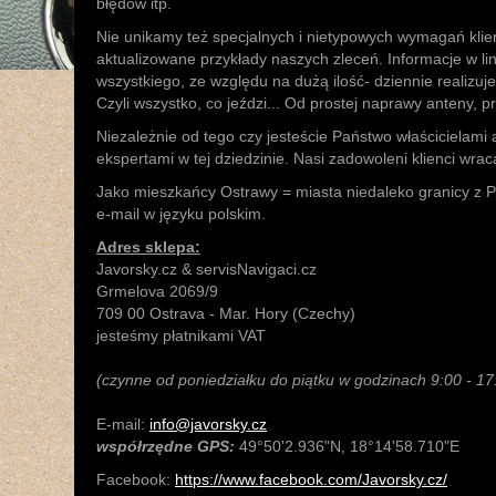
błędów itp.
Nie unikamy też specjalnych i nietypowych wymagań klie
aktualizowane przykłady naszych zleceń. Informacje w lin
wszystkiego, ze względu na dużą ilość- dziennie realiz
Czyli wszystko, co jeździ... Od prostej naprawy anteny, 
Niezależnie od tego czy jesteście Państwo właścicielami
ekspertami w tej dziedzinie. Nasi zadowoleni klienci w
Jako mieszkańcy Ostrawy = miasta niedaleko granicy z
e-mail w języku polskim.
Adres sklepa:
Javorsky.cz & servisNavigaci.cz
Grmelova 2069/9
709 00 Ostrava - Mar. Hory (Czechy)
jesteśmy płatnikami VAT
(czynne od poniedziałku do piątku w godzinach 9:00 - 1
E-mail:
info@javorsky.cz
współrzędne GPS:
49°50'2.936"N, 18°14'58.710"E
Facebook:
https://www.facebook.com/Javorsky.cz/