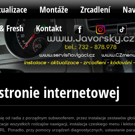
ualizace
Montáže
Zrcadlení
Nav
 & Fresh
Kontakt
stronie internetowej
się od radia z porządnym subwooferem, przez instalacje zestawów głoś
zacje wszystkich rodzajów nawigacji, instalacja czeskiego menu i lekt
 DRL. Ponadto, przy pomocy urządzeń diagnostycznych, ustawianie pa