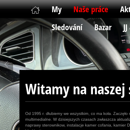
My
Naše práce
Akt
Sledování
Bazar
JJ
Witamy na naszej 
Od 1995 r. dłubiemy we wszystkim, co ma koła. Zaczęło 
multimedialne. W dzisiejszych czasach zwłaszcza aktuali
naprawy sterownikow, instalacje kamer cofania, kamier