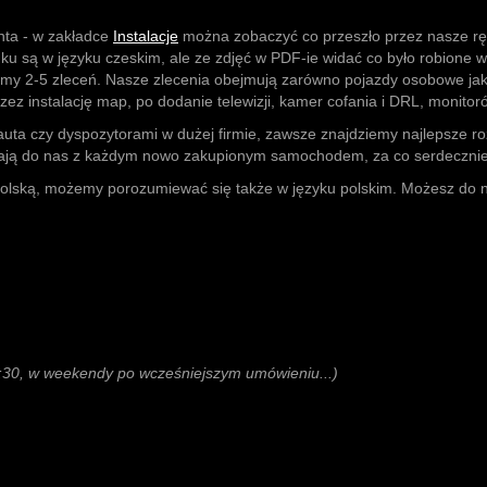
nta - w zakładce
Instalacje
można zobaczyć co przeszło przez nasze ręc
ku są w języku czeskim, ale ze zdjęć w PDF-ie widać co było robione w
ujemy 2-5 zleceń. Nasze zlecenia obejmują zarówno pojazdy osobowe ja
przez instalację map, po dodanie telewizji, kamer cofania i DRL, monito
 auta czy dyspozytorami w dużej firmie, zawsze znajdziemy najlepsze 
racają do nas z każdym nowo zakupionym samochodem, za co serdecznie
 Polską, możemy porozumiewać się także w języku polskim. Możesz do
7:30, w weekendy po wcześniejszym umówieniu...)