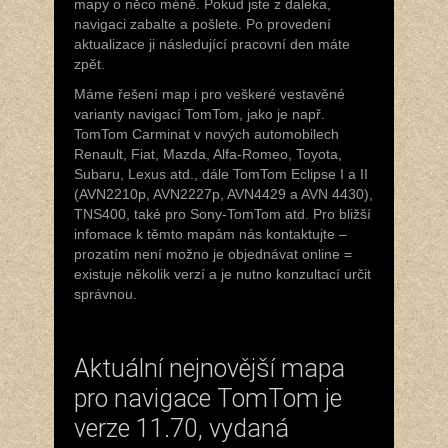
mapy o něco méně. Pokud jste z daleka,
navigaci zabalte a pošlete. Po provedení
aktualizace ji následující pracovní den máte
zpět.
Máme řešení map i pro veškeré vestavěné
varianty navigací TomTom, jako je např.
TomTom Carminat v nových automobilech
Renault, Fiat, Mazda, Alfa-Romeo, Toyota,
Subaru, Lexus atd., dále TomTom Eclipse I a II
(AVN2210p, AVN2227p, AVN4429 a AVN 4430),
TNS400, také pro Sony-TomTom atd. Pro bližší
infomace k těmto mapám nás kontaktujte –
prozatím není možno je objednávat online =
existuje několik verzí a je nutno konzultací určit
správnou.
Aktuální nejnovější mapa
pro navigace TomTom je
verze 11.70, vydaná