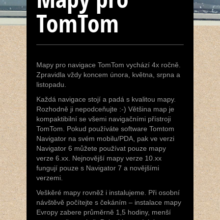
Navigace
TomTom
Kódování
Mapy pro navigace TomTom vychází 4x ročně.
Sledování
Zpravidla vždy koncem února, května, srpna a
listopadu.
Bazar
Každá navigace stojí a padá s kvalitou mapy.
Rozhodně ji nepodceňujte :-) Většina map je
kompaktibilní se všemi navigačními přístroji
JJ & Fresh
TomTom. Pokud používáte software Tomtom
Navigator na svém mobilu/PDA, pak ve verzi
Navigator 6 můžete používat pouze mapy
Kontakt
verze 6.xx. Nejnovější mapy verze 10.xx
fungují pouze s Navigator 7 a novějšími
verzemi.
Veškěré mapy rovněž i instalujeme. Při osobní
návštěvě počítejte s čekáním – instalace mapy
Evropy zabere průměrně 1,5 hodiny, menší