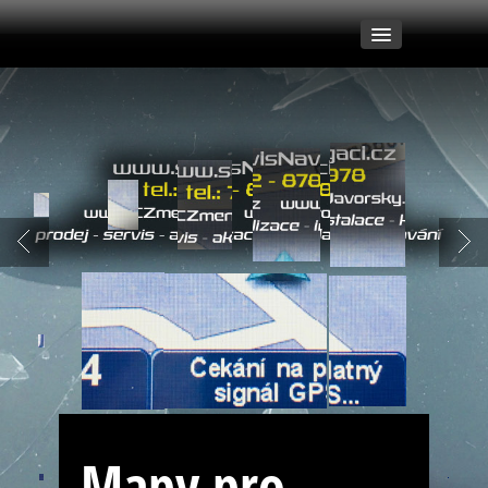
My
Naše práce
Aktualizace
Montáže
Zrcadlení
Mapy pro