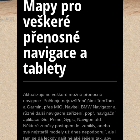
Mapy pro
Navigace
veškeré
ÿdi罻
Kódování
přenosné
Sledování
navigace a
tablety
Bazar
JJ & Fresh
Aktualizujeme veškeré možné přenosné
Kontakt
navigace. Počínaje nejrozšířenějšími TomTom
a Garmin, přes MIO, Navitel, BMW Navigator a
různé další navigační zařízení, popř. navigační
aplikace iGo, Primo, Sygic, Navigon atd.
Některé značky postupem let zanikly, anebo
své nejstarší modely už dnes nepodporují, ale i
tam se dá leckdy najít nějaké řešení tak, aby