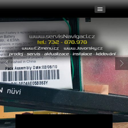
My
Naše práce
Aktualizace
Montáže
Zrcadlení